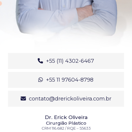
+55 (11) 4302-6467
+55 11 97604-8798
contato@drerickoliveira.com.br
Dr. Erick Oliveira
Cirurgião Plástico
CRM 116.682 / RQE – 55633