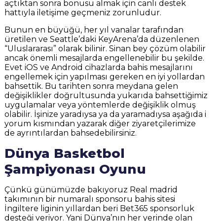
açtıktan sonra bonusu almak için canlı destek
hattıyla iletişime geçmeniz zorunludur.
Bunun en büyüğü, her yıl vanalar tarafından
üretilen ve Seattle’daki KeyArena’da düzenlenen
“Uluslararası” olarak bilinir. Sinan bey çözüm olabilir
ancak önemli mesajlarda engellenebilir bu şekilde.
Evet iOS ve Android cihazlarda bahis mesajlarını
engellemek için yapılması gereken en iyi yollardan
bahsettik. Bu tarihten sonra meydana gelen
değişiklikler doğrultusunda yukarıda bahsettiğimiz
uygulamalar veya yöntemlerde değişiklik olmuş
olabilir. İşinize yaradıysa ya da yaramadıysa aşağıda i
yorum kısmından yazarak diğer ziyaretçilerimize
de ayrıntılardan bahsedebilirsiniz.
Dünya Basketbol
Şampiyonası Oyunu
Çünkü günümüzde bakıyoruz Real madrid
takımının bir numaralı sponsoru bahis sitesi
İngiltere liginin yıllardan beri Bet365 sponsorluk
desteği veriyor. Yani Dünya’nın her yerinde olan