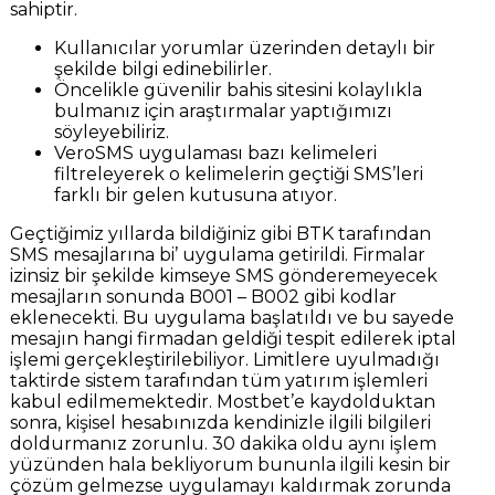
sahiptir.
Kullanıcılar yorumlar üzerinden detaylı bir
şekilde bilgi edinebilirler.
Öncelikle güvenilir bahis sitesini kolaylıkla
bulmanız için araştırmalar yaptığımızı
söyleyebiliriz.
VeroSMS uygulaması bazı kelimeleri
filtreleyerek o kelimelerin geçtiği SMS’leri
farklı bir gelen kutusuna atıyor.
Geçtiğimiz yıllarda bildiğiniz gibi BTK tarafından
SMS mesajlarına bi’ uygulama getirildi. Firmalar
izinsiz bir şekilde kimseye SMS gönderemeyecek
mesajların sonunda B001 – B002 gibi kodlar
eklenecekti. Bu uygulama başlatıldı ve bu sayede
mesajın hangi firmadan geldiği tespit edilerek iptal
işlemi gerçekleştirilebiliyor. Limitlere uyulmadığı
taktirde sistem tarafından tüm yatırım işlemleri
kabul edilmemektedir. Mostbet’e kaydolduktan
sonra, kişisel hesabınızda kendinizle ilgili bilgileri
doldurmanız zorunlu. 30 dakika oldu aynı işlem
yüzünden hala bekliyorum bununla ilgili kesin bir
çözüm gelmezse uygulamayı kaldırmak zorunda