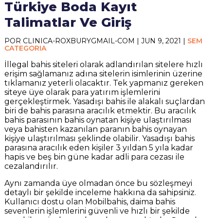
Türkiye Boda Kayıt
Talimatlar Ve Giriş
POR CLINICA-ROXBURYGMAIL-COM | JUN 9, 2021 |
SEM
CATEGORIA
İllegal bahis siteleri olarak adlandırılan sitelere hızlı
erişim sağlamanız adına sitelerin isimlerinin üzerine
tıklamanız yeterli olacaktır. Tek yapmanız gereken
siteye üye olarak para yatırım işlemlerini
gerçekleştirmek. Yasadışı bahis ile alakalı suçlardan
biri de bahis parasına aracılık etmektir. Bu aracılık
bahis parasının bahis oynatan kişiye ulaştırılması
veya bahisten kazanılan paranın bahis oynayan
kişiye ulaştırılması şeklinde olabilir. Yasadışı bahis
parasına aracılık eden kişiler 3 yıldan 5 yıla kadar
hapis ve beş bin güne kadar adli para cezası ile
cezalandırılır.
Aynı zamanda üye olmadan önce bu sözleşmeyi
detaylı bir şekilde inceleme hakkına da sahipsiniz.
Kullanıcı dostu olan Mobilbahis, daima bahis
sevenlerin işlemlerini güvenli ve hızlı bir şekilde