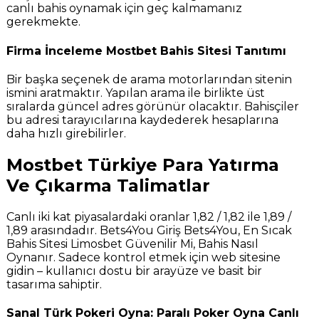
canlı bahis oynamak için geç kalmamanız
gerekmekte.
Firma İnceleme Mostbet Bahis Sitesi Tanıtımı
Bir başka seçenek de arama motorlarından sitenin
ismini aratmaktır. Yapılan arama ile birlikte üst
sıralarda güncel adres görünür olacaktır. Bahisçiler
bu adresi tarayıcılarına kaydederek hesaplarına
daha hızlı girebilirler.
Mostbet Türkiye Para Yatırma
Ve Çıkarma Talimatlar
Canlı iki kat piyasalardaki oranlar 1,82 / 1,82 ile 1,89 /
1,89 arasındadır. Bets4You Giriş Bets4You, En Sıcak
Bahis Sitesi Limosbet Güvenilir Mi, Bahis Nasıl
Oynanır. Sadece kontrol etmek için web sitesine
gidin – kullanıcı dostu bir arayüze ve basit bir
tasarıma sahiptir.
Sanal Türk Pokeri Oyna: Paralı Poker Oyna Canlı